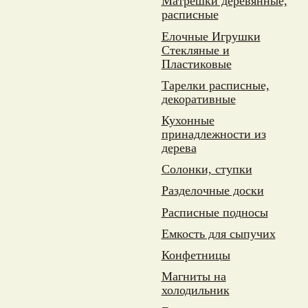
Матрешки деревянные,
расписные
Елочные Игрушки
Стекляные и
Пластиковые
Тарелки расписные,
декоративные
Кухонные
принадлежности из
дерева
Солонки, ступки
Разделочные доски
Расписные подносы
Емкость для сыпучих
Конфетницы
Магниты на
холодильник