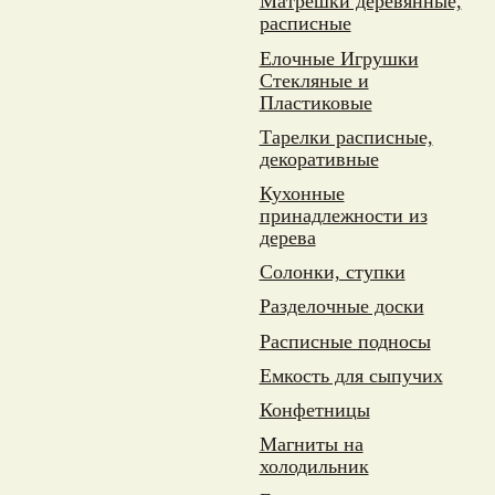
Матрешки деревянные,
расписные
Елочные Игрушки
Стекляные и
Пластиковые
Тарелки расписные,
декоративные
Кухонные
принадлежности из
дерева
Солонки, ступки
Разделочные доски
Расписные подносы
Емкость для сыпучих
Конфетницы
Магниты на
холодильник